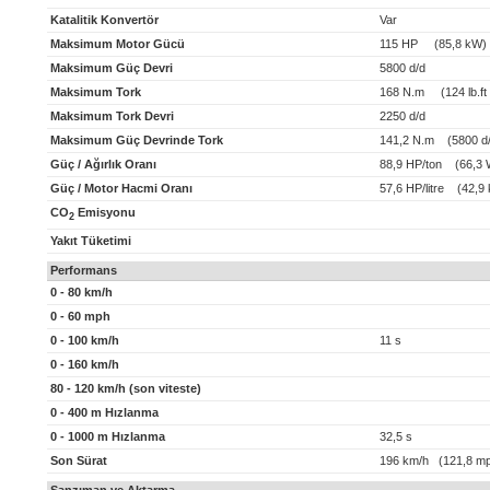
Katalitik Konvertör
Var
Maksimum Motor Gücü
115 HP (85,8 kW)
Maksimum Güç Devri
5800 d/d
Maksimum Tork
168 N.m (124 lb.ft 
Maksimum Tork Devri
2250 d/d
Maksimum Güç Devrinde Tork
141,2 N.m (5800 d/
Güç / Ağırlık Oranı
88,9 HP/ton (66,3 
Güç / Motor Hacmi Oranı
57,6 HP/litre (42,9 k
CO
Emisyonu
2
Yakıt Tüketimi
Performans
0 - 80 km/h
0 - 60 mph
0 - 100 km/h
11 s
0 - 160 km/h
80 - 120 km/h (son viteste)
0 - 400 m Hızlanma
0 - 1000 m Hızlanma
32,5 s
Son Sürat
196 km/h (121,8 m