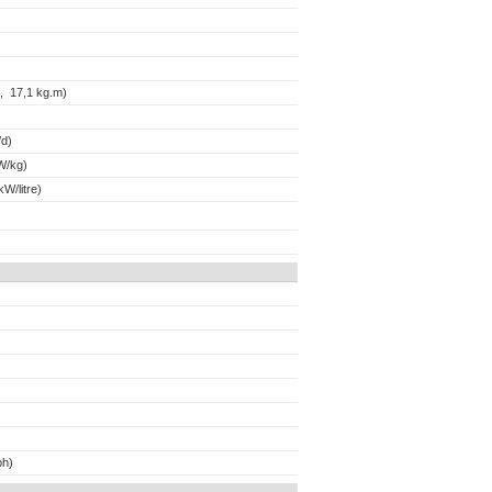
, 17,1 kg.m)
d)
W/kg)
W/litre)
ph)