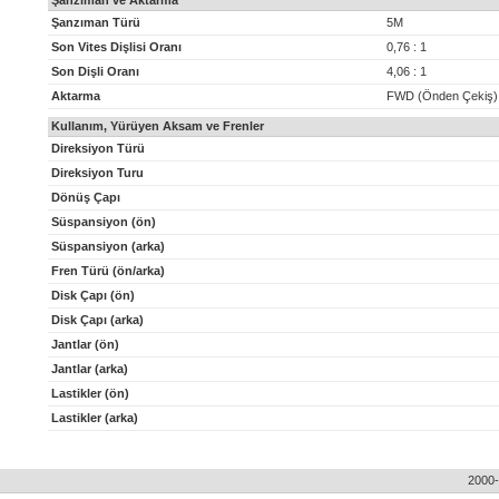
Şanzıman ve Aktarma
Şanzıman Türü
5M
Son Vites Dişlisi Oranı
0,76 : 1
Son Dişli Oranı
4,06 : 1
Aktarma
FWD (Önden Çekiş)
Kullanım, Yürüyen Aksam ve Frenler
Direksiyon Türü
Direksiyon Turu
Dönüş Çapı
Süspansiyon (ön)
Süspansiyon (arka)
Fren Türü (ön/arka)
Disk Çapı (ön)
Disk Çapı (arka)
Jantlar (ön)
Jantlar (arka)
Lastikler (ön)
Lastikler (arka)
2000