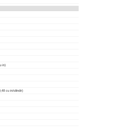
 in)
48 cu in/silindir)