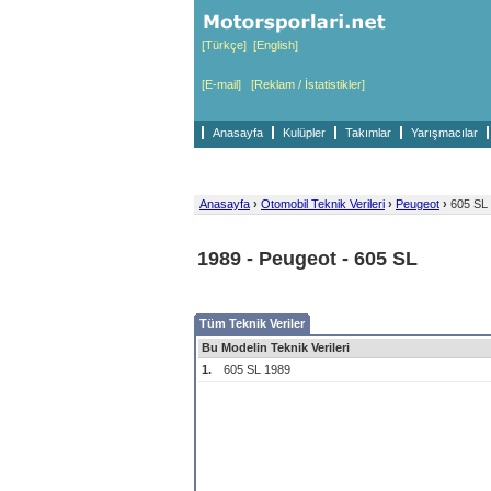
[Türkçe]
[English]
[E-mail]
[Reklam / İstatistikler]
Anasayfa
Kulüpler
Takımlar
Yarışmacılar
Anasayfa
›
Otomobil Teknik Verileri
›
Peugeot
›
605 SL
1989 - Peugeot - 605 SL
Tüm Teknik Veriler
Bu Modelin Teknik Verileri
1.
605 SL 1989