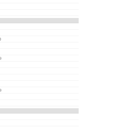
)
)
)