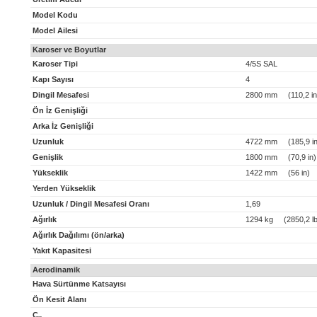
Model Kodu
Model Ailesi
Karoser ve Boyutlar
Karoser Tipi
4/5S SAL
Kapı Sayısı
4
Dingil Mesafesi
2800 mm (110,2 in
Ön İz Genişliği
Arka İz Genişliği
Uzunluk
4722 mm (185,9 in
Genişlik
1800 mm (70,9 in)
Yükseklik
1422 mm (56 in)
Yerden Yükseklik
Uzunluk / Dingil Mesafesi Oranı
1,69
Ağırlık
1294 kg (2850,2 lb
Ağırlık Dağılımı (ön/arka)
Yakıt Kapasitesi
Aerodinamik
Hava Sürtünme Katsayısı
Ön Kesit Alanı
C