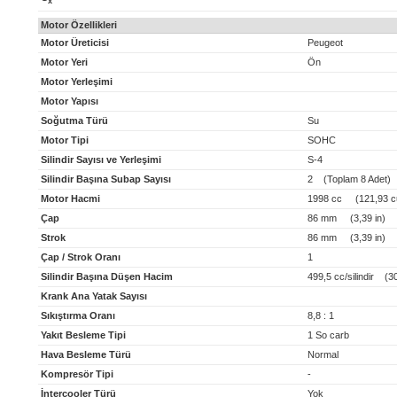
x
Motor Özellikleri
Motor Üreticisi
Peugeot
Motor Yeri
Ön
Motor Yerleşimi
Motor Yapısı
Soğutma Türü
Su
Motor Tipi
SOHC
Silindir Sayısı ve Yerleşimi
S-4
Silindir Başına Subap Sayısı
2 (Toplam 8 Adet)
Motor Hacmi
1998 cc (121,93 cu
Çap
86 mm (3,39 in)
Strok
86 mm (3,39 in)
Çap / Strok Oranı
1
Silindir Başına Düşen Hacim
499,5 cc/silindir (30,
Krank Ana Yatak Sayısı
Sıkıştırma Oranı
8,8 : 1
Yakıt Besleme Tipi
1 So carb
Hava Besleme Türü
Normal
Kompresör Tipi
-
İntercooler Türü
Yok