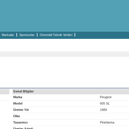
Markalar
Sponsorlar
Otomobil Teknik Verileri
Genel Bilgiler
Marka
Peugeot
Model
605 SL
Üretim Yılı
1989
Ülke
Tasarımcı
Pininfarina
Üretim Adedi