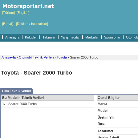
[Türkçe]
[English]
[E-mail]
[Reklam / İstatistikler]
Anasayfa
Kulüpler
Takımlar
Yarışmacılar
Markalar
Sponsorlar
Otomobil
Anasayfa
›
Otomobil Teknik Verileri
›
Toyota
›
Soarer 2000 Turbo
Toyota - Soarer 2000 Turbo
Tüm Teknik Veriler
Bu Modelin Teknik Verileri
Genel Bilgiler
1.
Soarer 2000 Turbo
Marka
Model
Üretim Yılı
Ülke
Tasarımcı
Üretim Adedi