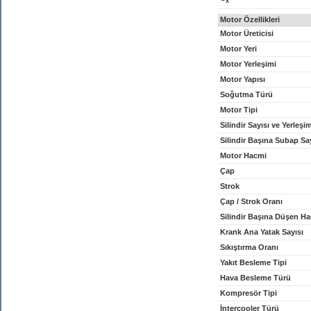
x
Motor Özellikleri
Motor Üreticisi
Motor Yeri
Motor Yerleşimi
Motor Yapısı
Soğutma Türü
Motor Tipi
Silindir Sayısı ve Yerleşi
Silindir Başına Subap Sa
Motor Hacmi
Çap
Strok
Çap / Strok Oranı
Silindir Başına Düşen H
Krank Ana Yatak Sayısı
Sıkıştırma Oranı
Yakıt Besleme Tipi
Hava Besleme Türü
Kompresör Tipi
İntercooler Türü