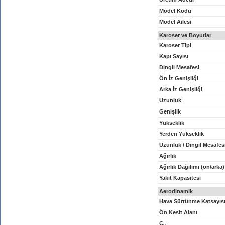
Model Kodu
Model Ailesi
Karoser ve Boyutlar
Karoser Tipi
Kapı Sayısı
Dingil Mesafesi
Ön İz Genişliği
Arka İz Genişliği
Uzunluk
Genişlik
Yükseklik
Yerden Yükseklik
Uzunluk / Dingil Mesafes
Ağırlık
Ağırlık Dağılımı (ön/arka)
Yakıt Kapasitesi
Aerodinamik
Hava Sürtünme Katsayıs
Ön Kesit Alanı
C