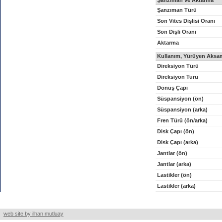
Şanzıman ve Aktarma
Şanzıman Türü
Son Vites Dişlisi Oranı
Son Dişli Oranı
Aktarma
Kullanım, Yürüyen Aksam
Direksiyon Türü
Direksiyon Turu
Dönüş Çapı
Süspansiyon (ön)
Süspansiyon (arka)
Fren Türü (ön/arka)
Disk Çapı (ön)
Disk Çapı (arka)
Jantlar (ön)
Jantlar (arka)
Lastikler (ön)
Lastikler (arka)
web site by ilhan mutluay