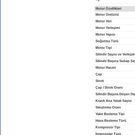
x
Motor Özellikleri
Motor Üreticisi
Motor Yeri
Motor Yerleşimi
Motor Yapısı
Soğutma Türü
Motor Tipi
Silindir Sayısı ve Yerleşi
Silindir Başına Subap Sa
Motor Hacmi
Çap
Strok
Çap / Strok Oranı
Silindir Başına Düşen H
Krank Ana Yatak Sayısı
Sıkıştırma Oranı
Yakıt Besleme Tipi
Hava Besleme Türü
Kompresör Tipi
İntercooler Türü