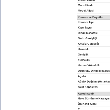
Model Kodu
Model Ailesi
Karoser ve Boyutlar
Karoser Tipi
Kapı Sayısı
Dingil Mesafesi
Ön İz Genişliği
Arka İz Genişliği
Uzunluk
Genişlik
Yükseklik
Yerden Yükseklik
Uzunluk / Dingil Mesafes
Ağırlık
Ağırlık Dağılımı (ön/arka)
Yakıt Kapasitesi
Aerodinamik
Hava Sürtünme Katsayıs
Ön Kesit Alanı
C