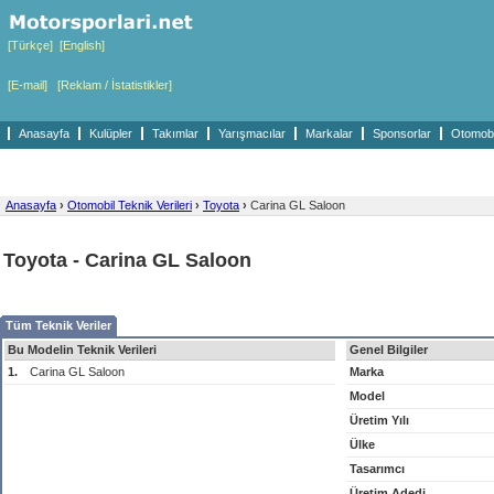
[Türkçe]
[English]
[E-mail]
[Reklam / İstatistikler]
Anasayfa
Kulüpler
Takımlar
Yarışmacılar
Markalar
Sponsorlar
Otomobil
Anasayfa
›
Otomobil Teknik Verileri
›
Toyota
›
Carina GL Saloon
Toyota - Carina GL Saloon
Tüm Teknik Veriler
Bu Modelin Teknik Verileri
Genel Bilgiler
1.
Carina GL Saloon
Marka
Model
Üretim Yılı
Ülke
Tasarımcı
Üretim Adedi