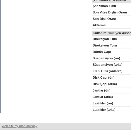
Şanzıman ve Aktarma
Şanzıman Türü
Son Vites Dişlisi Oranı
Son Dişli Oranı
Aktarma
Kullanım, Yürüyen Aksam
Direksiyon Türü
Direksiyon Turu
Dönüş Çapı
Süspansiyon (ön)
Süspansiyon (arka)
Fren Türü (ön/arka)
Disk Çapı (ön)
Disk Çapı (arka)
Jantlar (ön)
Jantlar (arka)
Lastikler (ön)
Lastikler (arka)
web site by ilhan mutluay