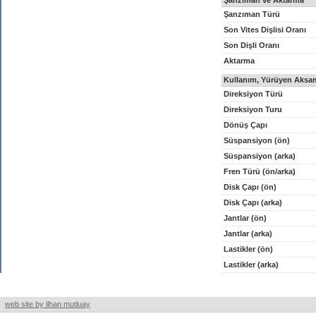
Şanzıman ve Aktarma
Şanzıman Türü
Son Vites Dişlisi Oranı
Son Dişli Oranı
Aktarma
Kullanım, Yürüyen Aksam
Direksiyon Türü
Direksiyon Turu
Dönüş Çapı
Süspansiyon (ön)
Süspansiyon (arka)
Fren Türü (ön/arka)
Disk Çapı (ön)
Disk Çapı (arka)
Jantlar (ön)
Jantlar (arka)
Lastikler (ön)
Lastikler (arka)
web site by ilhan mutluay