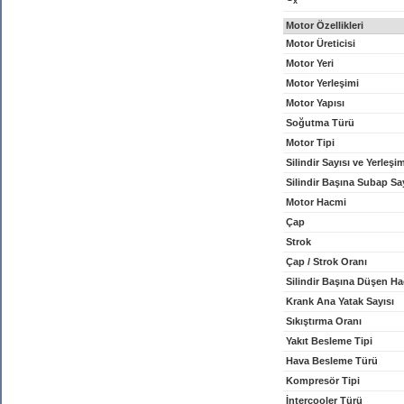
x
Motor Özellikleri
Motor Üreticisi
Motor Yeri
Motor Yerleşimi
Motor Yapısı
Soğutma Türü
Motor Tipi
Silindir Sayısı ve Yerleşi
Silindir Başına Subap Sa
Motor Hacmi
Çap
Strok
Çap / Strok Oranı
Silindir Başına Düşen H
Krank Ana Yatak Sayısı
Sıkıştırma Oranı
Yakıt Besleme Tipi
Hava Besleme Türü
Kompresör Tipi
İntercooler Türü