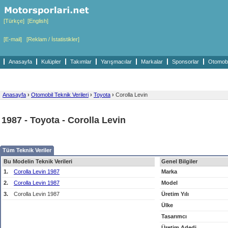
[Türkçe]
[English]
[E-mail]
[Reklam / İstatistikler]
Anasayfa
Kulüpler
Takımlar
Yarışmacılar
Markalar
Sponsorlar
Otomobil
Anasayfa
›
Otomobil Teknik Verileri
›
Toyota
›
Corolla Levin
1987 - Toyota - Corolla Levin
Tüm Teknik Veriler
Bu Modelin Teknik Verileri
Genel Bilgiler
1.
Corolla Levin 1987
Marka
2.
Corolla Levin 1987
Model
3.
Corolla Levin 1987
Üretim Yılı
Ülke
Tasarımcı
Üretim Adedi