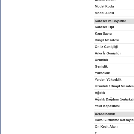
Model Kodu
Model Ailesi
Karoser ve Boyutlar
Karoser Tipi
Kapı Sayısı
Dingil Mesafesi
Ön İz Genişliği
Arka İz Genişliği
Uzunluk
Genişlik
Yükseklik
Yerden Yükseklik
Uzunluk / Dingil Mesafes
Ağırlık
Ağırlık Dağılımı (ön/arka)
Yakıt Kapasitesi
Aerodinamik
Hava Sürtünme Katsayıs
Ön Kesit Alanı
C