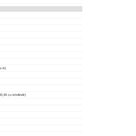
 in)
,46 cu in/silindir)