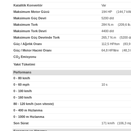
Katalitik Konvertör
Var
Maksimum Motor Gücü
194 HP (144,7 kW
Maksimum Güç Devri
5200 d/d
Maksimum Tork
284 N.m (209,6 lb.f
Maksimum Tork Devri
4400 d/d
Maksimum Güç Devrinde Tork
265,7 N.m (5200 d/
Güç / Ağırlık Oranı
112,5 HP/ton (83,9
Güç / Motor Hacmi Oranı
64,8 HP/litre (48,3 k
CO
Emisyonu
2
Yakıt Tüketimi
Performans
0 - 80 km/h
0 - 60 mph
10 s
0 - 100 km/h
0 - 160 km/h
80 - 120 km/h (son viteste)
0 - 400 m Hızlanma
0 - 1000 m Hızlanma
Son Sürat
171 km/h (106,3 m