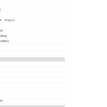
)
t , 29 kg.m)
d)
 W/kg)
W/litre)
ph)