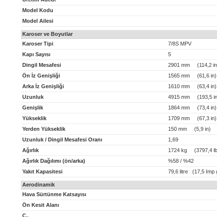
Model Kodu
Model Ailesi
Karoser ve Boyutlar
Karoser Tipi
7/8S MPV
Kapı Sayısı
5
Dingil Mesafesi
2901 mm (114,2 in
Ön İz Genişliği
1565 mm (61,6 in)
Arka İz Genişliği
1610 mm (63,4 in)
Uzunluk
4915 mm (193,5 in
Genişlik
1864 mm (73,4 in)
Yükseklik
1709 mm (67,3 in)
Yerden Yükseklik
150 mm (5,9 in)
Uzunluk / Dingil Mesafesi Oranı
1,69
Ağırlık
1724 kg (3797,4 lb
Ağırlık Dağılımı (ön/arka)
%58 / %42
Yakıt Kapasitesi
79,6 litre (17,5 Imp 
Aerodinamik
Hava Sürtünme Katsayısı
Ön Kesit Alanı
C