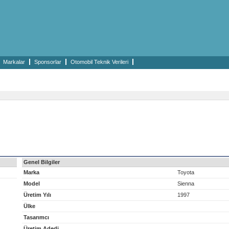
Markalar
Sponsorlar
Otomobil Teknik Verileri
Genel Bilgiler
Marka
Toyota
Model
Sienna
Üretim Yılı
1997
Ülke
Tasarımcı
Üretim Adedi