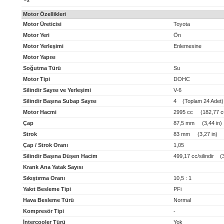
x
Motor Özellikleri
Motor Üreticisi
Toyota
Motor Yeri
Ön
Motor Yerleşimi
Enlemesine
Motor Yapısı
Soğutma Türü
Su
Motor Tipi
DOHC
Silindir Sayısı ve Yerleşimi
V-6
Silindir Başına Subap Sayısı
4 (Toplam 24 Adet)
Motor Hacmi
2995 cc (182,77 cu
Çap
87,5 mm (3,44 in)
Strok
83 mm (3,27 in)
Çap / Strok Oranı
1,05
Silindir Başına Düşen Hacim
499,17 cc/silindir (30
Krank Ana Yatak Sayısı
Sıkıştırma Oranı
10,5 : 1
Yakıt Besleme Tipi
PFi
Hava Besleme Türü
Normal
Kompresör Tipi
-
İntercooler Türü
Yok