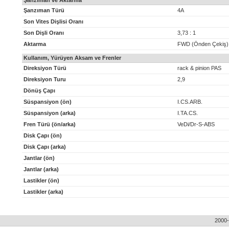
Şanzıman ve Aktarma
Şanzıman Türü
4A
Son Vites Dişlisi Oranı
Son Dişli Oranı
3,73 : 1
Aktarma
FWD (Önden Çekiş)
Kullanım, Yürüyen Aksam ve Frenler
Direksiyon Türü
rack & pinion PAS
Direksiyon Turu
2,9
Dönüş Çapı
Süspansiyon (ön)
I.CS.ARB.
Süspansiyon (arka)
I.TA.CS.
Fren Türü (ön/arka)
VeDi/Dr-S-ABS
Disk Çapı (ön)
Disk Çapı (arka)
Jantlar (ön)
Jantlar (arka)
Lastikler (ön)
Lastikler (arka)
2000