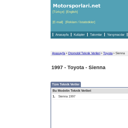
[Türkçe]
[English]
[E-mail]
[Reklam / İstatistikler]
Anasayfa
Kulüpler
Takımlar
Yarışmacılar
Anasayfa
›
Otomobil Teknik Verileri
›
Toyota
›
Sienna
1997 - Toyota - Sienna
Tüm Teknik Veriler
Bu Modelin Teknik Verileri
1.
Sienna 1997