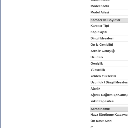
Model Kodu
Model Ailesi
Karoser ve Boyutlar
Karoser Tipi
Kapı Sayısı
Dingil Mesafesi
Ön İz Genişliği
Arka İz Genişliği
Uzunluk
Genişlik
Yükseklik
Yerden Yükseklik
Uzunluk / Dingil Mesafes
Ağırlık
Ağırlık Dağılımı (ön/arka)
Yakıt Kapasitesi
Aerodinamik
Hava Sürtünme Katsayıs
Ön Kesit Alanı
C