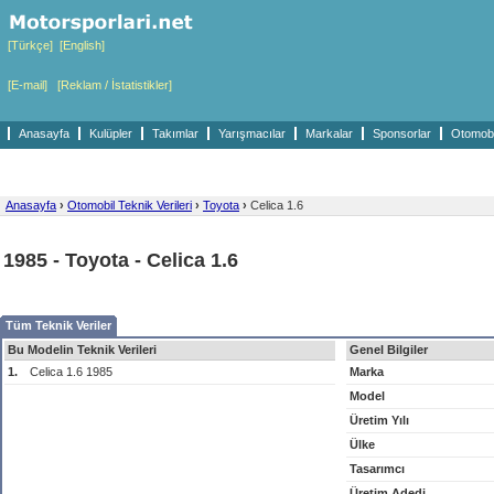
[Türkçe]
[English]
[E-mail]
[Reklam / İstatistikler]
Anasayfa
Kulüpler
Takımlar
Yarışmacılar
Markalar
Sponsorlar
Otomobil
Anasayfa
›
Otomobil Teknik Verileri
›
Toyota
›
Celica 1.6
1985 - Toyota - Celica 1.6
Tüm Teknik Veriler
Bu Modelin Teknik Verileri
Genel Bilgiler
1.
Celica 1.6 1985
Marka
Model
Üretim Yılı
Ülke
Tasarımcı
Üretim Adedi