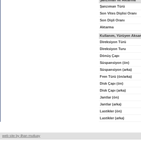
Şanzıman ve Aktarma
Şanzıman Türü
Son Vites Dişlisi Oranı
Son Dişli Oranı
Aktarma
Kullanım, Yürüyen Aksam
Direksiyon Türü
Direksiyon Turu
Dönüş Çapı
Süspansiyon (ön)
Süspansiyon (arka)
Fren Türü (ön/arka)
Disk Çapı (ön)
Disk Çapı (arka)
Jantlar (ön)
Jantlar (arka)
Lastikler (ön)
Lastikler (arka)
web site by ilhan mutluay