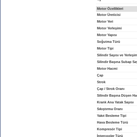
x
Motor Özellikleri
Motor Üreticisi
Motor Yeri
Motor Yerleşimi
Motor Yapısı
Soğutma Türü
Motor Tipi
Silindir Sayısı ve Yerleşi
Silindir Başına Subap Sa
Motor Hacmi
Çap
Strok
Çap / Strok Oranı
Silindir Başına Düşen H
Krank Ana Yatak Sayısı
Sıkıştırma Oranı
Yakıt Besleme Tipi
Hava Besleme Türü
Kompresör Tipi
İntercooler Türü