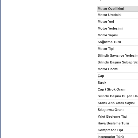
x
Motor Özellikleri
Motor Üreticisi
Motor Yeri
Motor Yerleşimi
Motor Yapısı
Soğutma Türü
Motor Tipi
Silindir Sayısı ve Yerleşi
Silindir Başına Subap Sa
Motor Hacmi
Çap
Strok
Çap / Strok Oranı
Silindir Başına Düşen H
Krank Ana Yatak Sayısı
Sıkıştırma Oranı
Yakıt Besleme Tipi
Hava Besleme Türü
Kompresör Tipi
İntercooler Türü