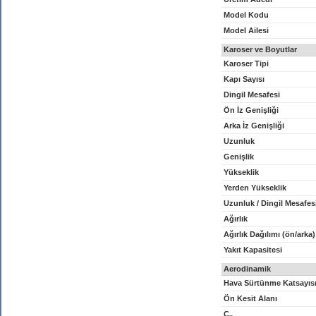
Model Kodu
Model Ailesi
Karoser ve Boyutlar
Karoser Tipi
Kapı Sayısı
Dingil Mesafesi
Ön İz Genişliği
Arka İz Genişliği
Uzunluk
Genişlik
Yükseklik
Yerden Yükseklik
Uzunluk / Dingil Mesafes
Ağırlık
Ağırlık Dağılımı (ön/arka)
Yakıt Kapasitesi
Aerodinamik
Hava Sürtünme Katsayıs
Ön Kesit Alanı
C