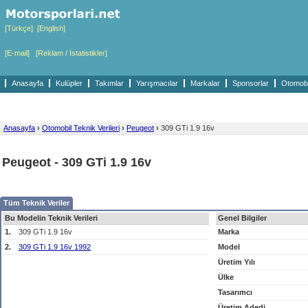
[Türkçe]
[English]
[E-mail]
[Reklam / İstatistikler]
Anasayfa
Kulüpler
Takımlar
Yarışmacılar
Markalar
Sponsorlar
Otomobil
Anasayfa
›
Otomobil Teknik Verileri
›
Peugeot
›
309 GTi 1.9 16v
Peugeot - 309 GTi 1.9 16v
Tüm Teknik Veriler
Bu Modelin Teknik Verileri
Genel Bilgiler
1.
309 GTi 1.9 16v
Marka
2.
309 GTi 1.9 16v 1992
Model
Üretim Yılı
Ülke
Tasarımcı
Üretim Adedi