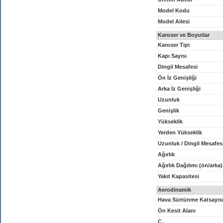
Model Kodu
Model Ailesi
Karoser ve Boyutlar
Karoser Tipi
Kapı Sayısı
Dingil Mesafesi
Ön İz Genişliği
Arka İz Genişliği
Uzunluk
Genişlik
Yükseklik
Yerden Yükseklik
Uzunluk / Dingil Mesafes
Ağırlık
Ağırlık Dağılımı (ön/arka)
Yakıt Kapasitesi
Aerodinamik
Hava Sürtünme Katsayıs
Ön Kesit Alanı
C