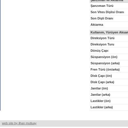
Şanzıman ve Aktarma
Şanzıman Türü
Son Vites Dişlisi Oranı
Son Dişli Oranı
Aktarma
Kullanım, Yürüyen Aksam
Direksiyon Türü
Direksiyon Turu
Dönüş Çapı
Süspansiyon (ön)
Süspansiyon (arka)
Fren Türü (ön/arka)
Disk Çapı (ön)
Disk Çapı (arka)
Jantlar (ön)
Jantlar (arka)
Lastikler (ön)
Lastikler (arka)
web site by ilhan mutluay