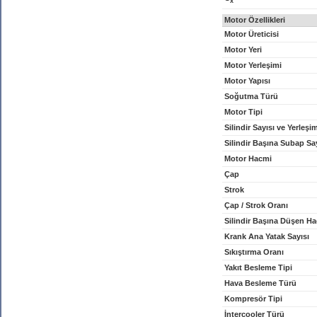
x
Motor Özellikleri
Motor Üreticisi
Motor Yeri
Motor Yerleşimi
Motor Yapısı
Soğutma Türü
Motor Tipi
Silindir Sayısı ve Yerleşi
Silindir Başına Subap Sa
Motor Hacmi
Çap
Strok
Çap / Strok Oranı
Silindir Başına Düşen H
Krank Ana Yatak Sayısı
Sıkıştırma Oranı
Yakıt Besleme Tipi
Hava Besleme Türü
Kompresör Tipi
İntercooler Türü