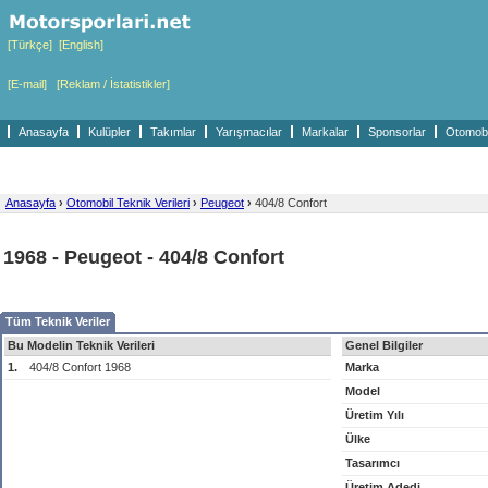
[Türkçe]
[English]
[E-mail]
[Reklam / İstatistikler]
Anasayfa
Kulüpler
Takımlar
Yarışmacılar
Markalar
Sponsorlar
Otomobil
Anasayfa
›
Otomobil Teknik Verileri
›
Peugeot
›
404/8 Confort
1968 - Peugeot - 404/8 Confort
Tüm Teknik Veriler
Bu Modelin Teknik Verileri
Genel Bilgiler
1.
404/8 Confort 1968
Marka
Model
Üretim Yılı
Ülke
Tasarımcı
Üretim Adedi