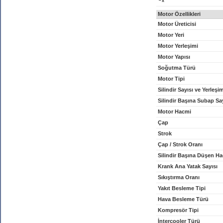
x
Motor Özellikleri
Motor Üreticisi
Motor Yeri
Motor Yerleşimi
Motor Yapısı
Soğutma Türü
Motor Tipi
Silindir Sayısı ve Yerleşi
Silindir Başına Subap Sa
Motor Hacmi
Çap
Strok
Çap / Strok Oranı
Silindir Başına Düşen H
Krank Ana Yatak Sayısı
Sıkıştırma Oranı
Yakıt Besleme Tipi
Hava Besleme Türü
Kompresör Tipi
İntercooler Türü