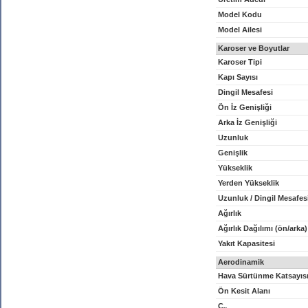
Model Kodu
Model Ailesi
Karoser ve Boyutlar
Karoser Tipi
Kapı Sayısı
Dingil Mesafesi
Ön İz Genişliği
Arka İz Genişliği
Uzunluk
Genişlik
Yükseklik
Yerden Yükseklik
Uzunluk / Dingil Mesafes
Ağırlık
Ağırlık Dağılımı (ön/arka)
Yakıt Kapasitesi
Aerodinamik
Hava Sürtünme Katsayıs
Ön Kesit Alanı
C