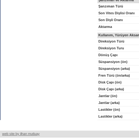
Şanzıman ve Aktarma
Şanzıman Türü
Son Vites Dişlisi Oranı
Son Dişli Oranı
Aktarma
Kullanım, Yürüyen Aksam
Direksiyon Türü
Direksiyon Turu
Dönüş Çapı
Süspansiyon (ön)
Süspansiyon (arka)
Fren Türü (ön/arka)
Disk Çapı (ön)
Disk Çapı (arka)
Jantlar (ön)
Jantlar (arka)
Lastikler (ön)
Lastikler (arka)
web site by ilhan mutluay