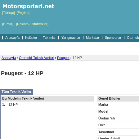
[Türkçe]
[English]
[E-mail]
[Reklam / İstatistikler]
Anasayfa
Kulüpler
Takımlar
Yarışmacılar
Markalar
Sponsorlar
Otomobil
Anasayfa
›
Otomobil Teknik Verileri
›
Peugeot
›
12 HP
Peugeot - 12 HP
Tüm Teknik Veriler
Bu Modelin Teknik Verileri
Genel Bilgiler
1.
12 HP
Marka
Model
Üretim Yılı
Ülke
Tasarımcı
Üretim Adedi