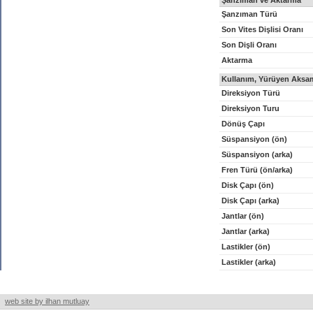
Şanzıman ve Aktarma
Şanzıman Türü
Son Vites Dişlisi Oranı
Son Dişli Oranı
Aktarma
Kullanım, Yürüyen Aksam
Direksiyon Türü
Direksiyon Turu
Dönüş Çapı
Süspansiyon (ön)
Süspansiyon (arka)
Fren Türü (ön/arka)
Disk Çapı (ön)
Disk Çapı (arka)
Jantlar (ön)
Jantlar (arka)
Lastikler (ön)
Lastikler (arka)
web site by ilhan mutluay