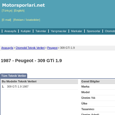
[Türkçe]
[English]
[E-mail]
[Reklam / İstatistikler]
Anasayfa
Kulüpler
Takımlar
Yarışmacılar
Markalar
Sponsorlar
Otomobil
Anasayfa
›
Otomobil Teknik Verileri
›
Peugeot
›
309 GTi 1.9
1987 - Peugeot - 309 GTi 1.9
Tüm Teknik Veriler
Bu Modelin Teknik Verileri
Genel Bilgiler
1.
309 GTi 1.9 1987
Marka
Model
Üretim Yılı
Ülke
Tasarımcı
Üretim Adedi