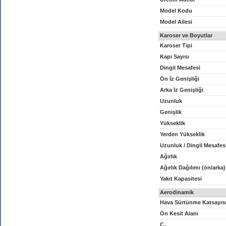
Model Kodu
Model Ailesi
Karoser ve Boyutlar
Karoser Tipi
Kapı Sayısı
Dingil Mesafesi
Ön İz Genişliği
Arka İz Genişliği
Uzunluk
Genişlik
Yükseklik
Yerden Yükseklik
Uzunluk / Dingil Mesafes
Ağırlık
Ağırlık Dağılımı (ön/arka)
Yakıt Kapasitesi
Aerodinamik
Hava Sürtünme Katsayıs
Ön Kesit Alanı
C