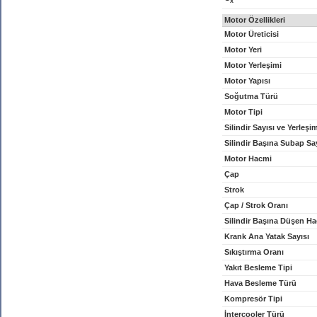
x
Motor Özellikleri
Motor Üreticisi
Motor Yeri
Motor Yerleşimi
Motor Yapısı
Soğutma Türü
Motor Tipi
Silindir Sayısı ve Yerleşi
Silindir Başına Subap Sa
Motor Hacmi
Çap
Strok
Çap / Strok Oranı
Silindir Başına Düşen H
Krank Ana Yatak Sayısı
Sıkıştırma Oranı
Yakıt Besleme Tipi
Hava Besleme Türü
Kompresör Tipi
İntercooler Türü