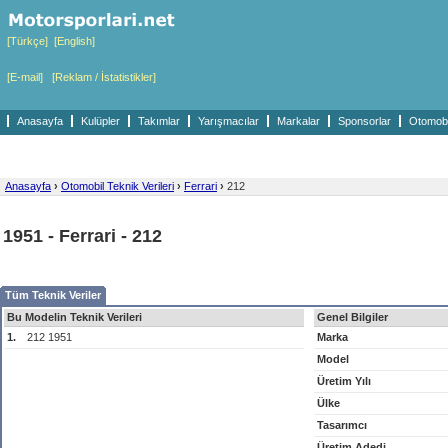
[Türkçe]
[English]
[E-mail]
[Reklam / İstatistikler]
Anasayfa
Kulüpler
Takımlar
Yarışmacılar
Markalar
Sponsorlar
Otomobil
Anasayfa
›
Otomobil Teknik Verileri
›
Ferrari
›
212
1951 - Ferrari - 212
Tüm Teknik Veriler
Bu Modelin Teknik Verileri
Genel Bilgiler
1.
212 1951
Marka
Model
Üretim Yılı
Ülke
Tasarımcı
Üretim Adedi