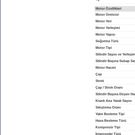
x
Motor Özellikleri
Motor Üreticisi
Motor Yeri
Motor Yerleşimi
Motor Yapısı
Soğutma Türü
Motor Tipi
Silindir Sayısı ve Yerleşi
Silindir Başına Subap Sa
Motor Hacmi
Çap
Strok
Çap / Strok Oranı
Silindir Başına Düşen H
Krank Ana Yatak Sayısı
Sıkıştırma Oranı
Yakıt Besleme Tipi
Hava Besleme Türü
Kompresör Tipi
İntercooler Türü