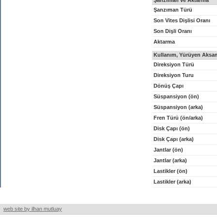
Şanzıman ve Aktarma
Şanzıman Türü
Son Vites Dişlisi Oranı
Son Dişli Oranı
Aktarma
Kullanım, Yürüyen Aksam
Direksiyon Türü
Direksiyon Turu
Dönüş Çapı
Süspansiyon (ön)
Süspansiyon (arka)
Fren Türü (ön/arka)
Disk Çapı (ön)
Disk Çapı (arka)
Jantlar (ön)
Jantlar (arka)
Lastikler (ön)
Lastikler (arka)
web site by ilhan mutluay