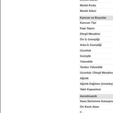
Model Kodu
Model Ailesi
Karoser ve Boyutlar
Karoser Tipi
Kapı Sayısı
Dingil Mesafesi
Ön İz Genişliği
Arka İz Genişliği
Uzunluk
Genişlik
Yükseklik
Yerden Yükseklik
Uzunluk / Dingil Mesafes
Ağırlık
Ağırlık Dağılımı (ön/arka)
Yakıt Kapasitesi
Aerodinamik
Hava Sürtünme Katsayıs
Ön Kesit Alanı
C