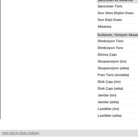
Şanzıman ve Aktarma
Şanzıman Türü
Son Vites Dişlisi Oranı
Son Dişli Oranı
Aktarma
Kullanım, Yürüyen Aksam
Direksiyon Türü
Direksiyon Turu
Dönüş Çapı
Süspansiyon (ön)
Süspansiyon (arka)
Fren Türü (ön/arka)
Disk Çapı (ön)
Disk Çapı (arka)
Jantlar (ön)
Jantlar (arka)
Lastikler (ön)
Lastikler (arka)
web site by ilhan mutluay