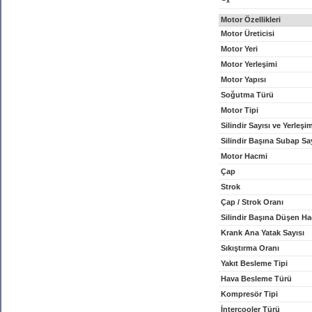
x
Motor Özellikleri
Motor Üreticisi
Motor Yeri
Motor Yerleşimi
Motor Yapısı
Soğutma Türü
Motor Tipi
Silindir Sayısı ve Yerleşi
Silindir Başına Subap Sa
Motor Hacmi
Çap
Strok
Çap / Strok Oranı
Silindir Başına Düşen H
Krank Ana Yatak Sayısı
Sıkıştırma Oranı
Yakıt Besleme Tipi
Hava Besleme Türü
Kompresör Tipi
İntercooler Türü