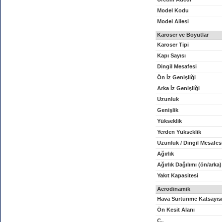
Model Kodu
Model Ailesi
Karoser ve Boyutlar
Karoser Tipi
Kapı Sayısı
Dingil Mesafesi
Ön İz Genişliği
Arka İz Genişliği
Uzunluk
Genişlik
Yükseklik
Yerden Yükseklik
Uzunluk / Dingil Mesafes
Ağırlık
Ağırlık Dağılımı (ön/arka)
Yakıt Kapasitesi
Aerodinamik
Hava Sürtünme Katsayıs
Ön Kesit Alanı
C