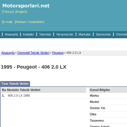
[Türkçe]
[English]
[E-mail]
[Reklam / İstatistikler]
Anasayfa
Kulüpler
Takımlar
Yarışmacılar
Markalar
Sponsorlar
Otomobil
Anasayfa
›
Otomobil Teknik Verileri
›
Peugeot
›
406 2.0 LX
1995 - Peugeot - 406 2.0 LX
Tüm Teknik Veriler
Bu Modelin Teknik Verileri
Genel Bilgiler
1.
406 2.0 LX 1995
Marka
Model
Üretim Yılı
Ülke
Tasarımcı
Üretim Adedi